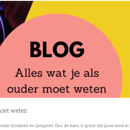
moet weten
 onder kinderen en jongeren. Dus de kans is groot dat jouw kind er