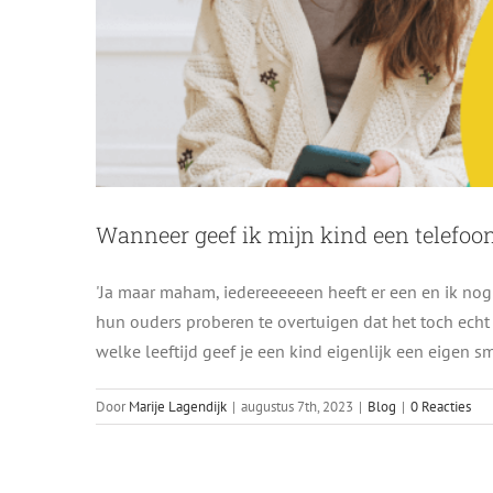
Wanneer geef ik mijn kind een telefoo
'Ja maar maham, iedereeeeeen heeft er een en ik nog n
hun ouders proberen te overtuigen dat het toch echt
Wat is Roblox? All
welke leeftijd geef je een kind eigenlijk een eigen
Door
Marije Lagendijk
|
augustus 7th, 2023
|
Blog
|
0 Reacties