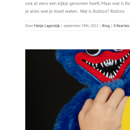
ook al eens een kijkje genomen heeft. Maar wat is Rob
Alles wat je als ou
je alles wat je moet weten. Wat is Roblox? Roblox
Door
Marije Lagendijk
|
september 29th, 2022
|
Blog
|
0 Reacties