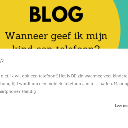
n?
iet, ik wil ook een telefoon!’. Het is DE zin waarmee veel kinder
 hoog tijd wordt om een mobiele telefoon aan te schaffen. Maar o
es wat je als ouder moet weten
 smartphone? Handig
Blog
Lees me