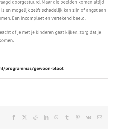
vraagd doorgestuurd. Maar die beelden komen altijd
is en mogelijk zelfs schadelijk kan zijn of angst aan
vormen. Een incompleet en vertekend beeld.
cht of je met je kinderen gaat kijken, zorg dat je
nkomen.
.nl/programmas/gewoon-bloot
Facebook
X
Reddit
LinkedIn
WhatsApp
Tumblr
Pinterest
Vk
E-
mail