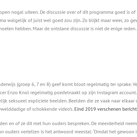
pen nogal uiteen. De discussie over of dit programma goed is of n
walgelijk of juist wel goed zou zijn. Zo blijkt maar weer, zo gew
r moeten hebben. Maar de ontstane discussie is niet de enige rede
derwijs (groep 6, 7 en 8) geef komt bloot regelmatig ter sprake. V
encer Enzo Knol regelmatig poedelnaakt op zijn Instagram account. 
ijk seksueel expliciete beelden. Beelden die ze vaak naar elkaar
ewelddadige of schokkende video’s.
Eind 2019 verschenen bericht
nden en of ze dit met hun ouders bespreken. De meerderheid neemt
n ouders vertellen is het antwoord meestal: ‘Omdat het gewoon is