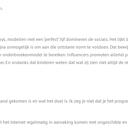
n.
ys, modellen met een ‘perfect’ lijf domineren de socials. Het lijkt d
bijna onmogelijk is om aan die ontstane norm te voldoen. Dat bewij
 een onderbroekenmodel te bereiken. Influencers promoten allerlei
 En ondanks dat kinderen weten dat wat zij zien niet altijd de reali
nd gekomen is en wat het doel is. Ik zeg je niet dat je het progr
t het internet regelmatig in aanraking komen met ongeschikte en 