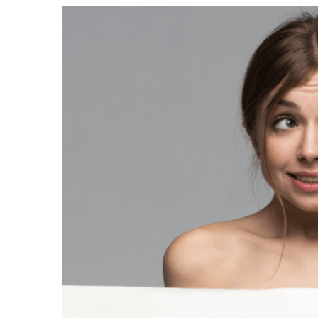
Bekijk
grotere
afbeelding