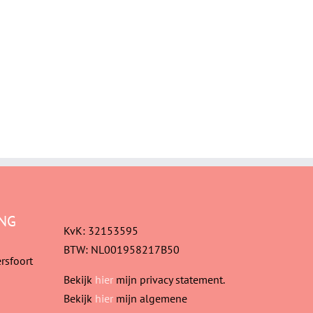
NG
KvK: 32153595
BTW: NL001958217B50
rsfoort
Bekijk
hier
mijn privacy statement.
Bekijk
hier
mijn algemene