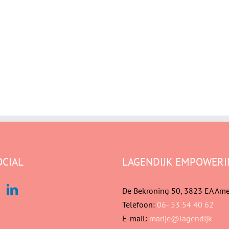
OCIAL
LAGENDIJK EMPOWERI
De Bekroning 50, 3823 EA Ame
Telefoon:
06- 53 54 40 62
E-mail:
marije@lagendijk-