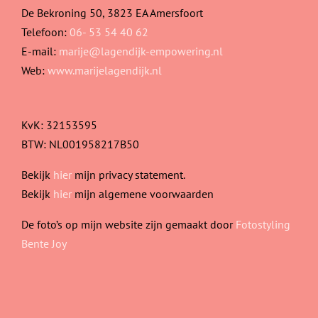
De Bekroning 50, 3823 EA Amersfoort
Telefoon:
06- 53 54 40 62
E-mail:
marije@lagendijk-empowering.nl
Web:
www.marijelagendijk.nl
KvK: 32153595
BTW: NL001958217B50
Bekijk
hier
mijn privacy statement.
Bekijk
hier
mijn algemene voorwaarden
De foto’s op mijn website zijn gemaakt door
Fotostyling
Bente Joy