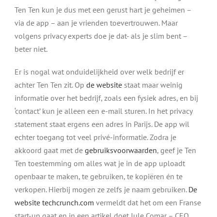
Ten Ten kun je dus met een gerust hart je geheimen –
via de app – aan je vrienden toevertrouwen. Maar
volgens privacy experts doe je dat- als je slim bent –
beter niet.
Er is nogal wat onduidelijkheid over welk bedrijf er
achter Ten Ten zit. Op
de website
staat maar weinig
informatie over het bedrijf, zoals een fysiek adres, en bij
‘contact’ kun je alleen een e-mail sturen. In het privacy
statement staat ergens een adres in Parijs. De app wil
echter toegang tot veel privé-informatie. Zodra je
akkoord gaat met de
gebruiksvoorwaarden
, geef je Ten
Ten toestemming om alles wat je in de app uploadt
openbaar te maken, te gebruiken, te kopiëren én te
verkopen. Hierbij mogen ze zelfs je naam gebruiken.
De
website techcrunch.com
vermeldt dat het om een Franse
start-up gaat en in een artikel doet Jule Comar – CEO