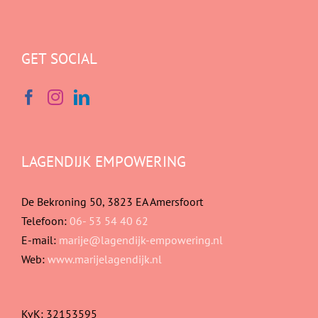
GET SOCIAL
LAGENDIJK EMPOWERING
De Bekroning 50, 3823 EA Amersfoort
Telefoon:
06- 53 54 40 62
E-mail:
marije@lagendijk-empowering.nl
Web:
www.marijelagendijk.nl
KvK: 32153595