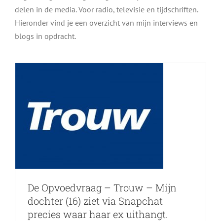
Mijn dochter (16) ziet via
delen in de media. Voor radio, televisie en tijdschriften.
Snapchat precies waar haar
Hieronder vind je een overzicht van mijn interviews en
blogs in opdracht.
ex uithangt. Maakt dat haar
liefdesverdriet erger?
De Opvoedvraag – Trouw – Mijn
dochter (16) ziet via Snapchat
precies waar haar ex uithangt.