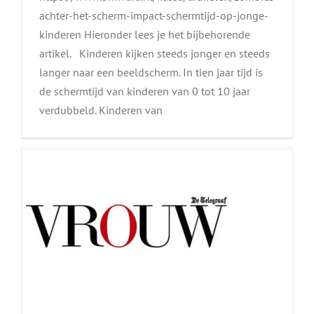
achter-het-scherm-impact-schermtijd-op-jonge-
kinderen Hieronder lees je het bijbehorende
artikel. Kinderen kijken steeds jonger en steeds
’Mijn zoon (12) wil
langer naar een beeldscherm. In tien jaar tijd is
gewelddadige games voor
de schermtijd van kinderen van 0 tot 10 jaar
zijn verjaardag’
verdubbeld. Kinderen van
interview
Mediaopvoeding