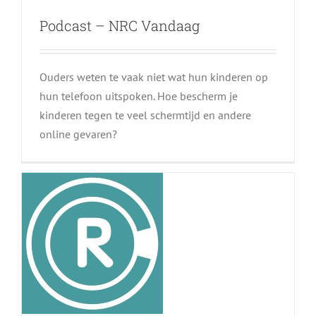
Podcast – NRC Vandaag
Kinderen op
Ouders weten te vaak niet wat hun kinderen op
sociale media: “Ze
hun telefoon uitspoken. Hoe bescherm je
kinderen tegen te veel schermtijd en andere
hebben recht op
online gevaren?
privacy en
ongestoorde jeugd”