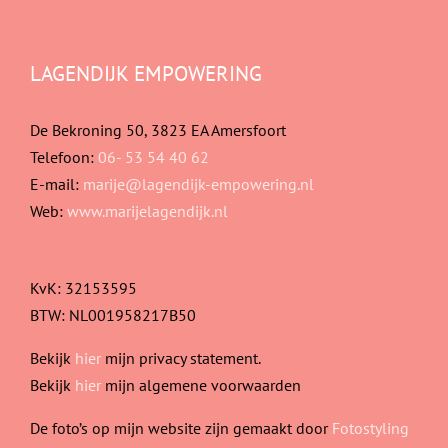
LAGENDIJK EMPOWERING
De Bekroning 50, 3823 EA Amersfoort
Telefoon:
06- 53 54 40 62
E-mail:
marije@lagendijk-empowering.nl
Web:
www.marijelagendijk.nl
KvK: 32153595
BTW: NL001958217B50
Bekijk
hier
mijn privacy statement.
Bekijk
hier
mijn algemene voorwaarden
De foto’s op mijn website zijn gemaakt door
Fotostyling