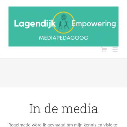
Ga
naar
inhoud
In de media
De Opvoedvraag – Trouw –
Regelmatig word ik gevraagd om mijn kennis en visie te