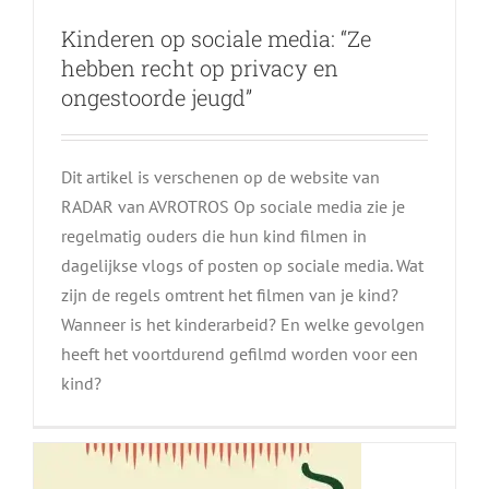
Kinderen op sociale media: “Ze
hebben recht op privacy en
ongestoorde jeugd”
Dit artikel is verschenen op de website van
RADAR van AVROTROS Op sociale media zie je
regelmatig ouders die hun kind filmen in
dagelijkse vlogs of posten op sociale media. Wat
Podcast Schermtijd, hoeveel
zijn de regels omtrent het filmen van je kind?
Wanneer is het kinderarbeid? En welke gevolgen
geef je je kind en hoe vul je
heeft het voortdurend gefilmd worden voor een
deze tijd in? – Compananny
kind?
Kinderopvang