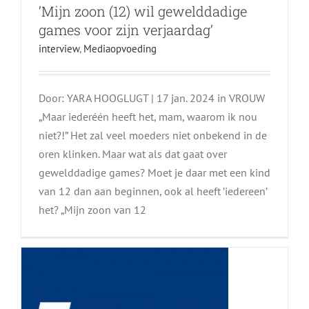
’Mijn zoon (12) wil gewelddadige
games voor zijn verjaardag’
interview
,
Mediaopvoeding
Door: YARA HOOGLUGT | 17 jan. 2024 in VROUW
„Maar iederéén heeft het, mam, waarom ik nou
niet?!” Het zal veel moeders niet onbekend in de
oren klinken. Maar wat als dat gaat over
Zelfs in haar slaap roept mijn
gewelddadige games? Moet je daar met een kind
van 12 dan aan beginnen, ook al heeft ’iedereen’
dochtertje om ‘Paw Patrol’
het? „Mijn zoon van 12
interview
Mediaopvoeding