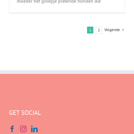
moeder het groepje pratende honden die
Volgende
1
2
GET SOCIAL