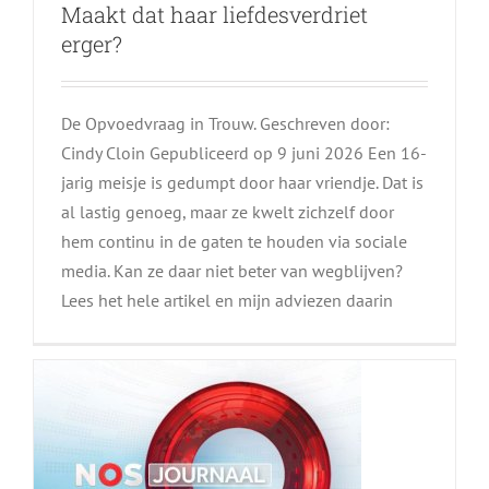
Maakt dat haar liefdesverdriet
erger?
De Opvoedvraag in Trouw. Geschreven door:
Cindy Cloin Gepubliceerd op 9 juni 2026 Een 16-
jarig meisje is gedumpt door haar vriendje. Dat is
al lastig genoeg, maar ze kwelt zichzelf door
Kabinet: commercieel vloggen
hem continu in de gaten te houden via sociale
met kinderen tot en met 15
media. Kan ze daar niet beter van wegblijven?
Lees het hele artikel en mijn adviezen daarin
jaar strafbaar maken