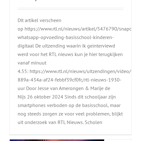
Dit artikel verscheen
op https://www.rtl.nl/nieuws/artikel/5476790/snapchat-
whatsapp-opvoeding-basisschool-kinderen-
digitaal De uitzending waarin ik geïnterviewd
werd voor het RTL nieuws kun je hier terugkijken
vanaf minuut
4.55: https://www.rtl.nl/nieuws/uitzendingen/video/0a5
889a-434a-af24-febbf39cf0fc/rtl-nieuws-1930-
uur Door Jesse van Amerongen & Marije de
Nijs 26 oktober 2024 Sinds dit schooljaar zijn
Zombies achter het scherm:
smartphones verboden op de basisschool, maar
Impact schermtijd op jonge
nog steeds zorgen ze voor veel problemen, blijkt
kinderen
uit onderzoek van RTL Nieuws. Scholen
interview