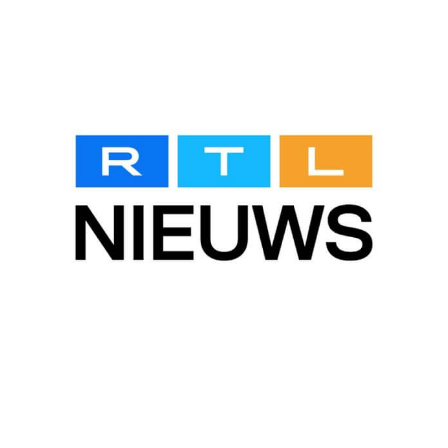
View
Larger
Image