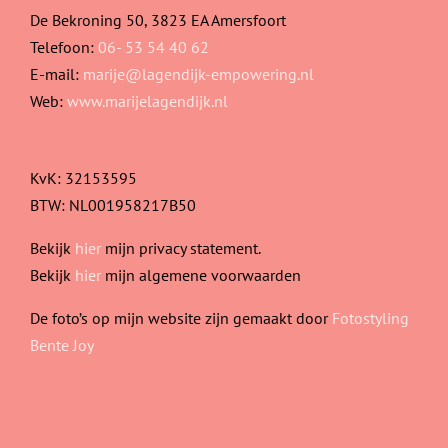
De Bekroning 50, 3823 EA Amersfoort
Telefoon:
06- 53 54 40 62
E-mail:
marije@lagendijk-empowering.nl
Web:
www.marijelagendijk.nl
KvK: 32153595
BTW: NL001958217B50
Bekijk
hier
mijn privacy statement.
Bekijk
hier
mijn algemene voorwaarden
De foto’s op mijn website zijn gemaakt door
Fotostyling
Bente Joy