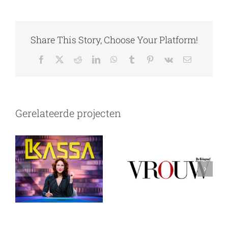
Share This Story, Choose Your Platform!
Facebook
X
Reddit
LinkedIn
WhatsApp
Tumblr
Pinterest
Vk
E-
mail
Zombies achter
’Mijn zoon (12)
het scherm:
wil
Gerelateerde projecten
Impact
gewelddadige
schermtijd op
games voor zijn
jonge kinderen
verjaardag’