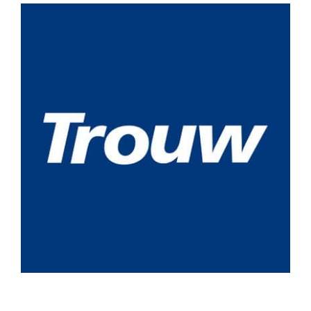
View
Larger
Image