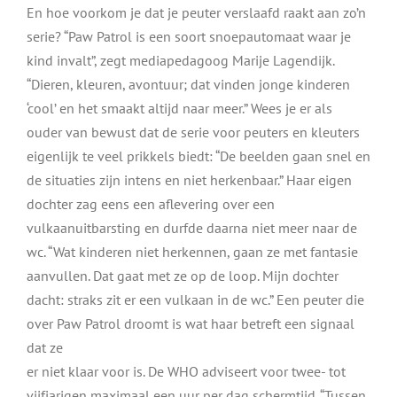
En hoe voorkom je dat je peuter verslaafd raakt aan zo’n
serie? “Paw Patrol is een soort snoepautomaat waar je
kind invalt”, zegt mediapedagoog Marije Lagendijk.
“Dieren, kleuren, avontuur; dat vinden jonge kinderen
‘cool’ en het smaakt altijd naar meer.” Wees je er als
ouder van bewust dat de serie voor peuters en kleuters
eigenlijk te veel prikkels biedt: “De beelden gaan snel en
de situaties zijn intens en niet herkenbaar.” Haar eigen
dochter zag eens een aflevering over een
vulkaanuitbarsting en durfde daarna niet meer naar de
wc. “Wat kinderen niet herkennen, gaan ze met fantasie
aanvullen. Dat gaat met ze op de loop. Mijn dochter
dacht: straks zit er een vulkaan in de wc.” Een peuter die
over Paw Patrol droomt is wat haar betreft een signaal
dat ze
er niet klaar voor is. De WHO adviseert voor twee- tot
vijfjarigen maximaal een uur per dag schermtijd. “Tussen