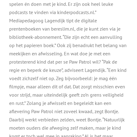
spelen én doen met je kind. Er zijn ook heel leuke
podcasts te vinden via kinderpodcasts.nl.”
Mediapedagoog Lagendijk tipt de digitale
prentenboeken van bereslim.nl, die je kunt zien via je
bibliotheek-abonnement. “Die zijn echt een aanvulling
op het papieren boek.” Ook zij benadrukt het belang van
meekijken en afwisseling. En wat doe je met een
protesterend kind dat per se Paw Patrol wil? “Pak de
regie en beperk de keuze”, adviseert Lagendijk. “Een kind
voedt zichzelf niet op. Zeg bijvoorbeeld: je mag één
filmpje, maar alleen dit of dat. Dat zorgt misschien even
voor strijd, maar uiteindelijk geeft zo’n grens veiligheid
en rust.” Zolang je afwisselt en begeleidt kan een
aflevering Paw Patrol niet zoveel kwaad, zegt Bontje.
Daarbij werkt verbieden zelden, weet Bontje. “Natuurlijk
moeten ouders die afweging zelf maken, maar je kind
komt er toch wel mee in aanraking.” Al is het maar