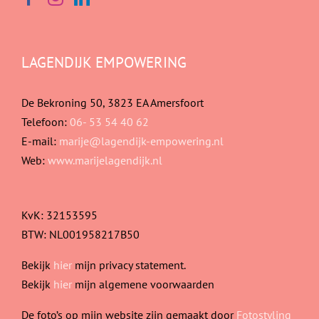
LAGENDIJK EMPOWERING
De Bekroning 50, 3823 EA Amersfoort
Telefoon:
06- 53 54 40 62
E-mail:
marije@lagendijk-empowering.nl
Web:
www.marijelagendijk.nl
KvK: 32153595
BTW: NL001958217B50
Bekijk
hier
mijn privacy statement.
Bekijk
hier
mijn algemene voorwaarden
De foto’s op mijn website zijn gemaakt door
Fotostyling