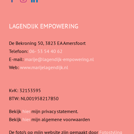
LAGENDIJK EMPOWERING
De Bekroning 50, 3823 EA Amersfoort
Telefoon:
06- 53 54 40 62
E-mail:
marije@lagendijk-empowering.nl
Web:
www.marijelagendijk.nl
KvK: 32153595
BTW: NL001958217B50
Bekijk
hier
mijn privacy statement.
Bekijk
hier
mijn algemene voorwaarden
De foto’s op mijn website zijn gemaakt door
Fotostyling