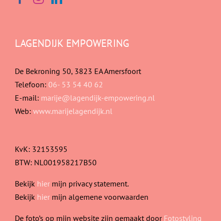
LAGENDIJK EMPOWERING
De Bekroning 50, 3823 EA Amersfoort
Telefoon:
06- 53 54 40 62
E-mail:
marije@lagendijk-empowering.nl
Web:
www.marijelagendijk.nl
KvK: 32153595
BTW: NL001958217B50
Bekijk
hier
mijn privacy statement.
Bekijk
hier
mijn algemene voorwaarden
De foto’s op mijn website zijn gemaakt door
Fotostyling