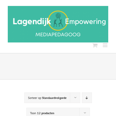
Ga
naar
inhoud
Sorteer op
Standaardvolgorde
Toon
12 producten