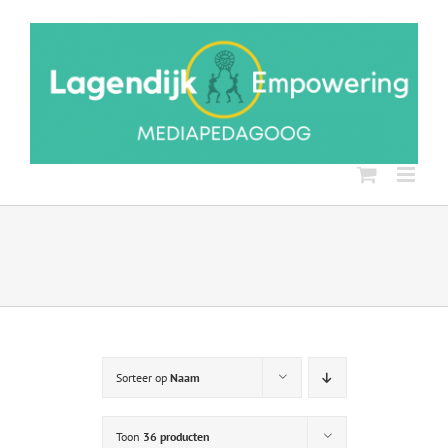
Ga
naar
inhoud
Sorteer op
Naam
Toon
36 producten