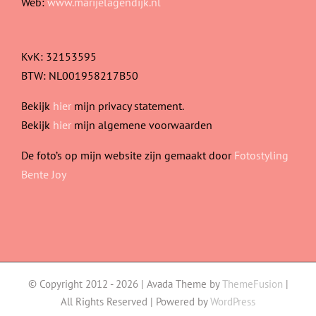
Web:
www.marijelagendijk.nl
KvK: 32153595
BTW: NL001958217B50
Bekijk
hier
mijn privacy statement.
Bekijk
hier
mijn algemene voorwaarden
De foto’s op mijn website zijn gemaakt door
Fotostyling
Bente Joy
© Copyright 2012 -
2026 | Avada Theme by
ThemeFusion
|
All Rights Reserved | Powered by
WordPress