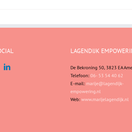
OCIAL
LAGENDIJK EMPOWERI
De Bekroning 50, 3823 EA Ame
Telefoon:
06- 53 54 40 62
E-mail:
marije@lagendijk-
empowering.nl
Web:
www.marijelagendijk.nl