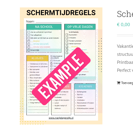
Sch
€
0,00
Vakanti
structu
Printba
Perfect
Toevoe