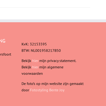
NG
KvK: 32153595
BTW: NL001958217B50
rsfoort
Bekijk
hier
mijn privacy statement.
Bekijk
hier
mijn algemene
voorwaarden
De foto’s op mijn website zijn gemaakt
door
Fotostyling Bente Joy