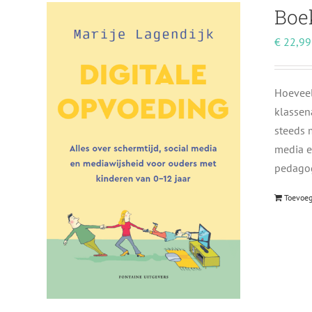
Boe
€
22,99
Hoeveel
klassen
steeds m
media e
pedagog
Toevoe