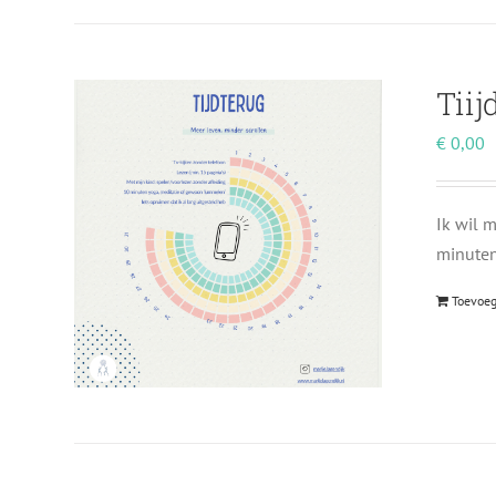
Tiij
€
0,00
Ik wil m
minuten 
Toevoe