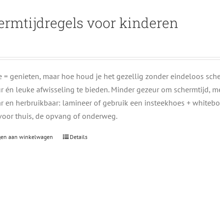
ermtijdregels voor kinderen
e = genieten, maar hoe houd je het gezellig zonder eindeloos sc
ur én leuke afwisseling te bieden. Minder gezeur om schermtijd, me
ar en herbruikbaar: lamineer of gebruik een insteekhoes + whiteboa
 voor thuis, de opvang of onderweg.
gen aan winkelwagen
Details