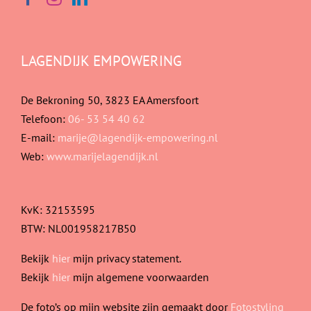
LAGENDIJK EMPOWERING
De Bekroning 50, 3823 EA Amersfoort
Telefoon:
06- 53 54 40 62
E-mail:
marije@lagendijk-empowering.nl
Web:
www.marijelagendijk.nl
KvK: 32153595
BTW: NL001958217B50
Bekijk
hier
mijn privacy statement.
Bekijk
hier
mijn algemene voorwaarden
De foto’s op mijn website zijn gemaakt door
Fotostyling