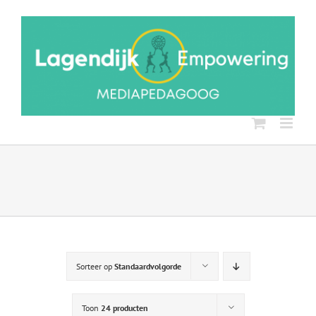
Ga
naar
inhoud
Sorteer op
Standaardvolgorde
Toon
24 producten