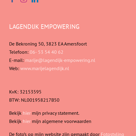
LAGENDIJK EMPOWERING
De Bekroning 50, 3823 EA Amersfoort
Telefoon:
06- 53 54 40 62
E-mail:
marije@lagendijk-empowering.nl
Web:
www.marijelagendijk.nl
KvK: 32153595
BTW: NL001958217B50
Bekijk
hier
mijn privacy statement.
Bekijk
hier
mijn algemene voorwaarden
De foto’s op mijn website zijn gemaakt door
Fotostyling