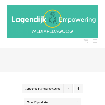
Ga
naar
inhoud
Sorteer op
Standaardvolgorde
Toon
12 producten