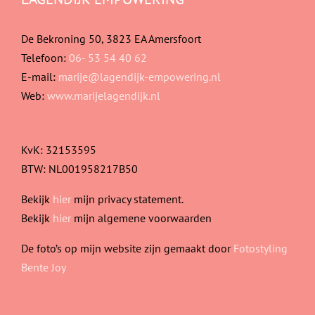
De Bekroning 50, 3823 EA Amersfoort
Telefoon:
06- 53 54 40 62
E-mail:
marije@lagendijk-empowering.nl
Web:
www.marijelagendijk.nl
KvK: 32153595
BTW: NL001958217B50
Bekijk
hier
mijn privacy statement.
Bekijk
hier
mijn algemene voorwaarden
De foto’s op mijn website zijn gemaakt door
Fotostyling
Bente Joy