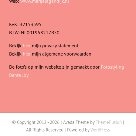
Web:
www.marijelagendijk.nl
KvK: 32153595
BTW: NL001958217B50
Bekijk
hier
mijn privacy statement.
Bekijk
hier
mijn algemene voorwaarden
De foto’s op mijn website zijn gemaakt door
Fotostyling
Bente Joy
© Copyright 2012 -
2026 | Avada Theme by
ThemeFusion
|
All Rights Reserved | Powered by
WordPress