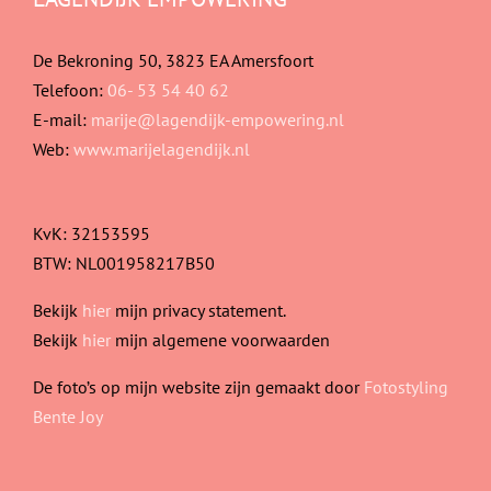
De Bekroning 50, 3823 EA Amersfoort
Telefoon:
06- 53 54 40 62
E-mail:
marije@lagendijk-empowering.nl
Web:
www.marijelagendijk.nl
KvK: 32153595
BTW: NL001958217B50
Bekijk
hier
mijn privacy statement.
Bekijk
hier
mijn algemene voorwaarden
De foto’s op mijn website zijn gemaakt door
Fotostyling
Bente Joy