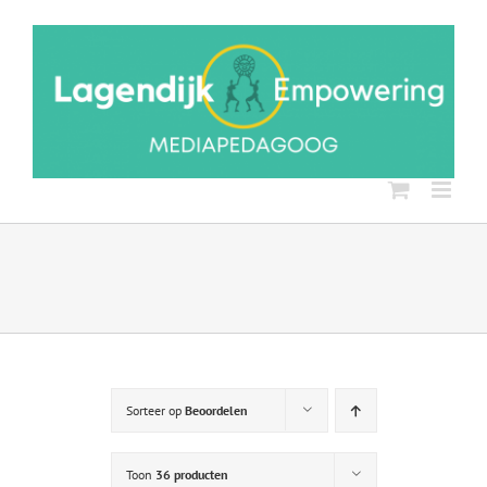
Ga
naar
inhoud
Sorteer op
Beoordelen
Toon
36 producten