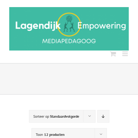
Ga
naar
inhoud
Sorteer op
Standaardvolgorde
Toon
12 producten