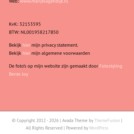
Web:
www.marijelagendijk.nl
KvK: 32153595
BTW: NL001958217B50
Bekijk
hier
mijn privacy statement.
Bekijk
hier
mijn algemene voorwaarden
De foto’s op mijn website zijn gemaakt door
Fotostyling
Bente Joy
© Copyright 2012 -
2026 | Avada Theme by
ThemeFusion
|
All Rights Reserved | Powered by
WordPress