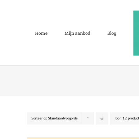
Ga
naar
inhoud
Home
Mijn aanbod
Blog
Sorteer op
Standaardvolgorde
Toon
12 produc