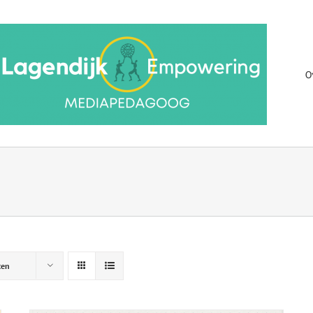
O
ten