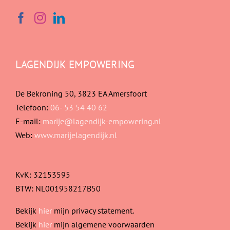
LAGENDIJK EMPOWERING
De Bekroning 50, 3823 EA Amersfoort
Telefoon:
06- 53 54 40 62
E-mail:
marije@lagendijk-empowering.nl
Web:
www.marijelagendijk.nl
KvK: 32153595
BTW: NL001958217B50
Bekijk
hier
mijn privacy statement.
Bekijk
hier
mijn algemene voorwaarden