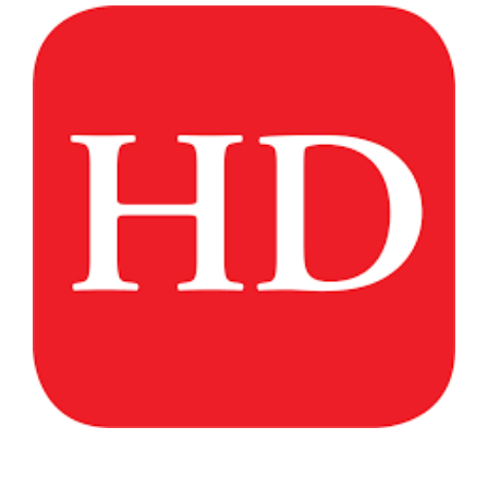
View
Larger
Image