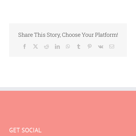
Share This Story, Choose Your Platform!
Facebook
X
Reddit
LinkedIn
WhatsApp
Tumblr
Pinterest
Vk
E-
mail
GET SOCIAL