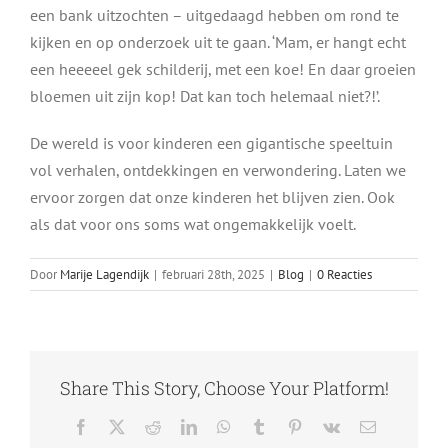
een bank uitzochten – uitgedaagd hebben om rond te
kijken en op onderzoek uit te gaan. ‘Mam, er hangt echt
een heeeeel gek schilderij, met een koe! En daar groeien
bloemen uit zijn kop! Dat kan toch helemaal niet?!’.
De wereld is voor kinderen een gigantische speeltuin
vol verhalen, ontdekkingen en verwondering. Laten we
ervoor zorgen dat onze kinderen het blijven zien. Ook
als dat voor ons soms wat ongemakkelijk voelt.
Door
Marije Lagendijk
|
februari 28th, 2025
|
Blog
|
0 Reacties
Share This Story, Choose Your Platform!
Facebook
X
Reddit
LinkedIn
WhatsApp
Tumblr
Pinterest
Vk
E-
mail