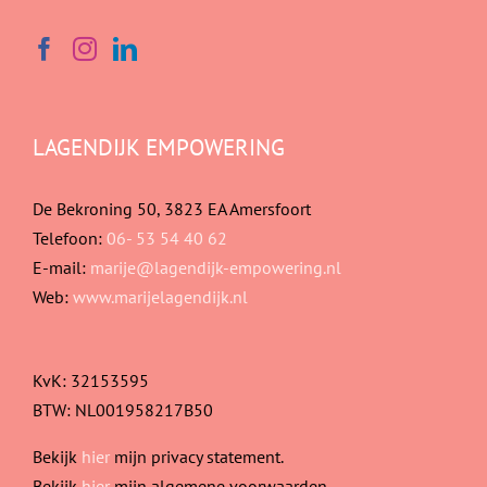
LAGENDIJK EMPOWERING
De Bekroning 50, 3823 EA Amersfoort
Telefoon:
06- 53 54 40 62
E-mail:
marije@lagendijk-empowering.nl
Web:
www.marijelagendijk.nl
KvK: 32153595
BTW: NL001958217B50
Bekijk
hier
mijn privacy statement.
Bekijk
hier
mijn algemene voorwaarden