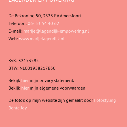
De Bekroning 50, 3823 EA Amersfoort
Telefoon:
06- 53 54 40 62
E-mail:
marije@lagendijk-empowering.nl
Web:
www.marijelagendijk.nl
KvK: 32153595
BTW: NL001958217B50
Bekijk
hier
mijn privacy statement.
Bekijk
hier
mijn algemene voorwaarden
De foto’s op mijn website zijn gemaakt door
Fotostyling
Bente Joy