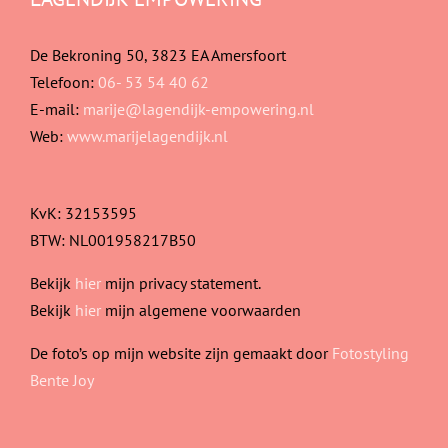
De Bekroning 50, 3823 EA Amersfoort
Telefoon:
06- 53 54 40 62
E-mail:
marije@lagendijk-empowering.nl
Web:
www.marijelagendijk.nl
KvK: 32153595
BTW: NL001958217B50
Bekijk
hier
mijn privacy statement.
Bekijk
hier
mijn algemene voorwaarden
De foto’s op mijn website zijn gemaakt door
Fotostyling
Bente Joy