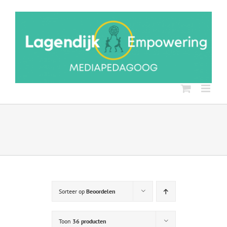
Ga
naar
inhoud
Sorteer op
Beoordelen
Toon
36 producten