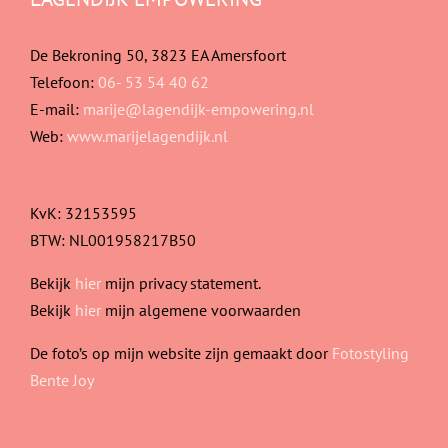
De Bekroning 50, 3823 EA Amersfoort
Telefoon:
06- 53 54 40 62
E-mail:
marije@lagendijk-empowering.nl
Web:
www.marijelagendijk.nl
KvK: 32153595
BTW: NL001958217B50
Bekijk
hier
mijn privacy statement.
Bekijk
hier
mijn algemene voorwaarden
De foto’s op mijn website zijn gemaakt door
Fotostyling
Bente Joy