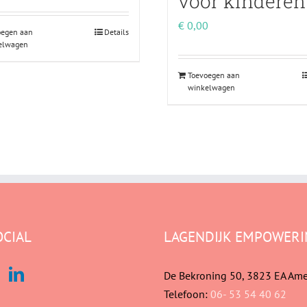
voor kinderen
€
0,00
oegen aan
Details
elwagen
Toevoegen aan
winkelwagen
OCIAL
LAGENDIJK EMPOWERI
De Bekroning 50, 3823 EA Ame
Telefoon:
06- 53 54 40 62