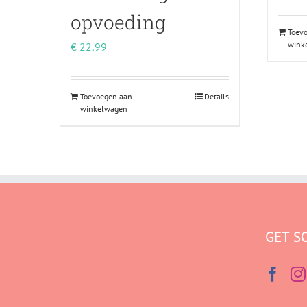
opvoeding
Toev
wink
€
22,99
Toevoegen aan
Details
winkelwagen
GET S