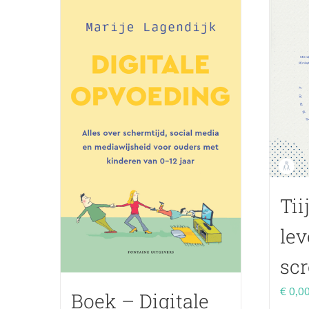
Tii
lev
scr
€
0,0
Boek – Digitale