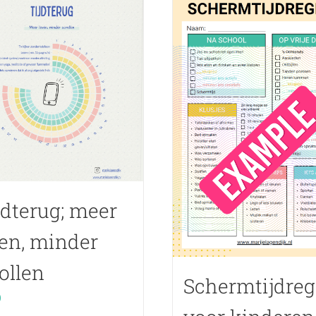
jdterug; meer
en, minder
ollen
Schermtijdreg
0