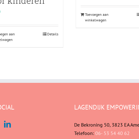
or kinderen
0
Toevoegen aan
winkelwagen
oegen aan
Details
elwagen
OCIAL
LAGENDIJK EMPOWERI
De Bekroning 50, 3823 EA Ame
Telefoon:
06- 53 54 40 62