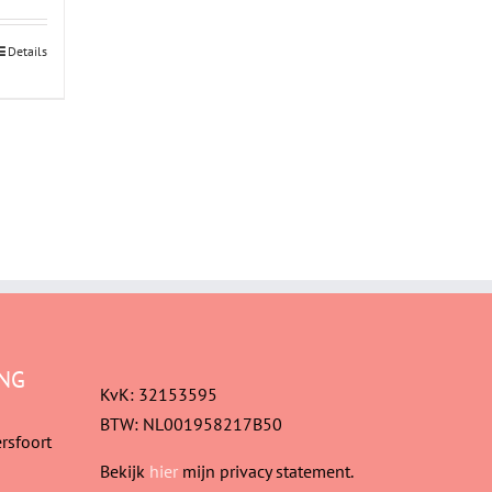
Details
NG
KvK: 32153595
BTW: NL001958217B50
rsfoort
Bekijk
hier
mijn privacy statement.