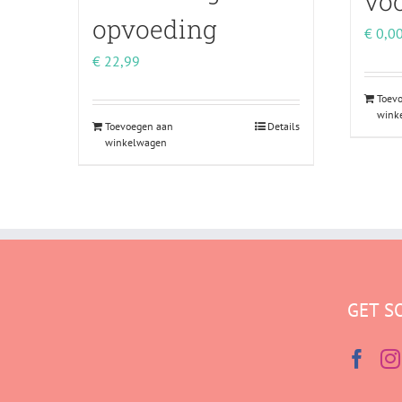
vo
opvoeding
€
0,0
€
22,99
Toev
wink
Toevoegen aan
Details
winkelwagen
GET S