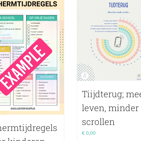
Tiijdterug; me
leven, minder
scrollen
ermtijdregels
€
0,00