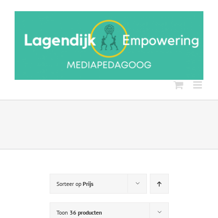
Ga
naar
inhoud
Sorteer op
Prijs
Toon
36 producten