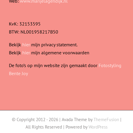
Web:
www.marijelagendijk.nl
KvK: 32153595
BTW: NL001958217B50
Bekijk
hier
mijn privacy statement.
Bekijk
hier
mijn algemene voorwaarden
De foto’s op mijn website zijn gemaakt door
Fotostyling
Bente Joy
© Copyright 2012 -
2026 | Avada Theme by
ThemeFusion
|
All Rights Reserved | Powered by
WordPress