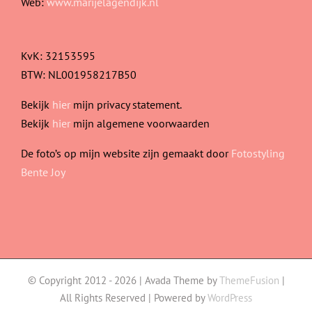
Web:
www.marijelagendijk.nl
KvK: 32153595
BTW: NL001958217B50
Bekijk
hier
mijn privacy statement.
Bekijk
hier
mijn algemene voorwaarden
De foto’s op mijn website zijn gemaakt door
Fotostyling
Bente Joy
© Copyright 2012 -
2026 | Avada Theme by
ThemeFusion
|
All Rights Reserved | Powered by
WordPress