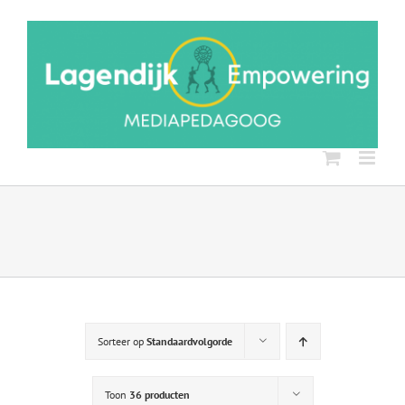
Ga
naar
inhoud
Sorteer op
Standaardvolgorde
Toon
36 producten