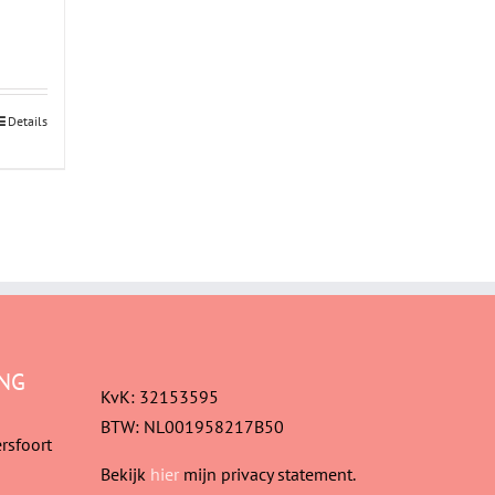
Details
NG
KvK: 32153595
BTW: NL001958217B50
rsfoort
Bekijk
hier
mijn privacy statement.