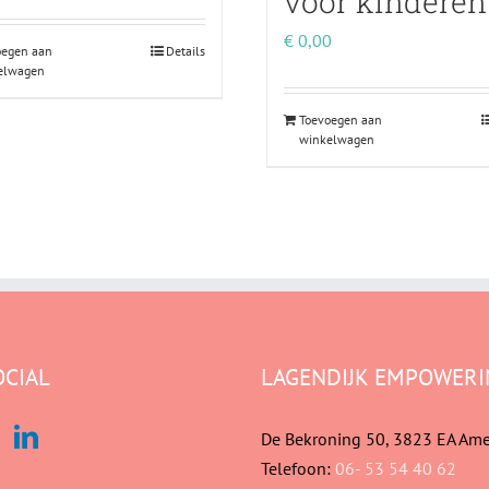
voor kinderen
€
0,00
oegen aan
Details
elwagen
Toevoegen aan
winkelwagen
OCIAL
LAGENDIJK EMPOWERI
De Bekroning 50, 3823 EA Ame
Telefoon:
06- 53 54 40 62