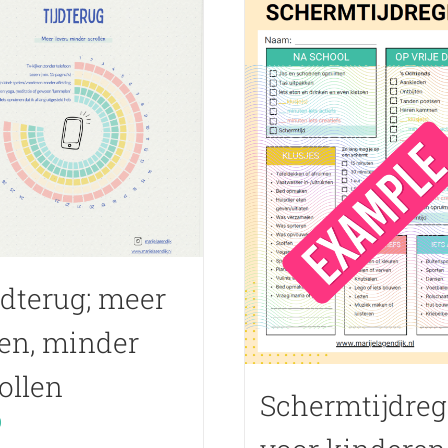
jdterug; meer
en, minder
ollen
Schermtijdreg
0