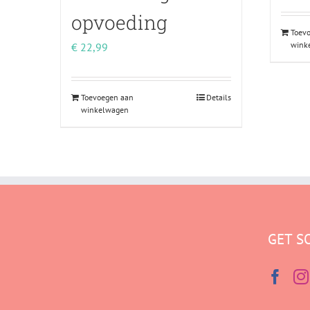
opvoeding
Toev
wink
€
22,99
Toevoegen aan
Details
winkelwagen
GET S