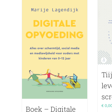
Tii
lev
scr
€
0,0
Boek – Digitale