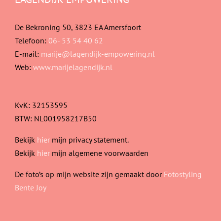
De Bekroning 50, 3823 EA Amersfoort
Telefoon:
06- 53 54 40 62
E-mail:
marije@lagendijk-empowering.nl
Web:
www.marijelagendijk.nl
KvK: 32153595
BTW: NL001958217B50
Bekijk
hier
mijn privacy statement.
Bekijk
hier
mijn algemene voorwaarden
De foto’s op mijn website zijn gemaakt door
Fotostyling
Bente Joy