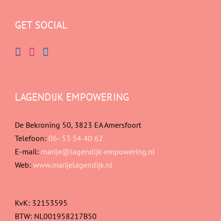
GET SOCIAL
LAGENDIJK EMPOWERING
De Bekroning 50, 3823 EA Amersfoort
Telefoon:
06- 53 54 40 62
E-mail:
marije@lagendijk-empowering.nl
Web:
www.marijelagendijk.nl
KvK: 32153595
BTW: NL001958217B50