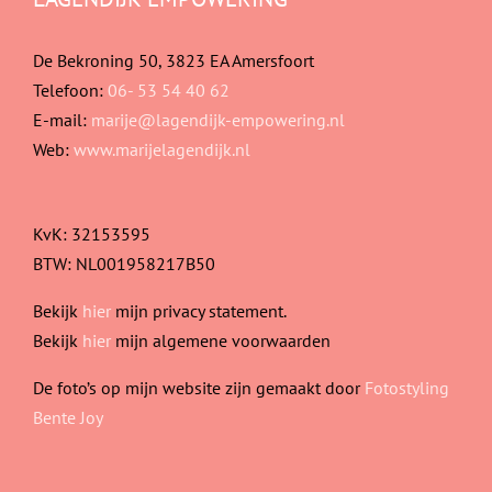
De Bekroning 50, 3823 EA Amersfoort
Telefoon:
06- 53 54 40 62
E-mail:
marije@lagendijk-empowering.nl
Web:
www.marijelagendijk.nl
KvK: 32153595
BTW: NL001958217B50
Bekijk
hier
mijn privacy statement.
Bekijk
hier
mijn algemene voorwaarden
De foto’s op mijn website zijn gemaakt door
Fotostyling
Bente Joy