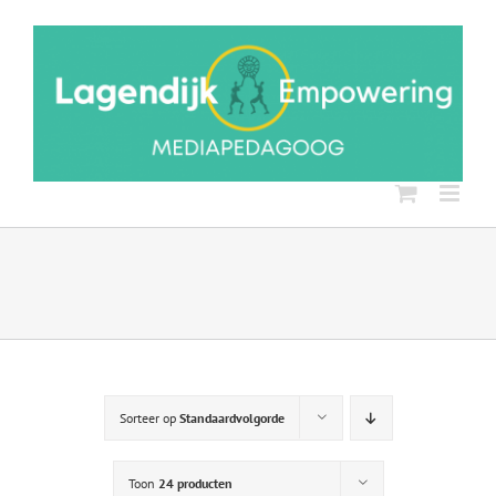
Ga
naar
inhoud
Sorteer op
Standaardvolgorde
Toon
24 producten