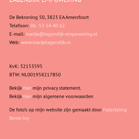
De Bekroning 50, 3823 EA Amersfoort
Telefoon:
06- 53 54 40 62
E-mail:
marije@lagendijk-empowering.nl
Web:
www.marijelagendijk.nl
KvK: 32153595
BTW: NL001958217B50
Bekijk
hier
mijn privacy statement.
Bekijk
hier
mijn algemene voorwaarden
De foto’s op mijn website zijn gemaakt door
Fotostyling
Bente Joy