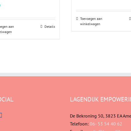
0
Toevoegen aan
winkelwagen
oegen aan
Details
elwagen
OCIAL
LAGENDIJK EMPOWERI
De Bekroning 50, 3823 EA Ame
Telefoon:
06- 53 54 40 62