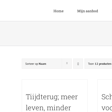
Ga
naar
Home
Mijn aanbod
inhoud
Sorteer op
Naam
Toon
12 producten
Tiijdterug; meer
Sch
leven, minder
vo