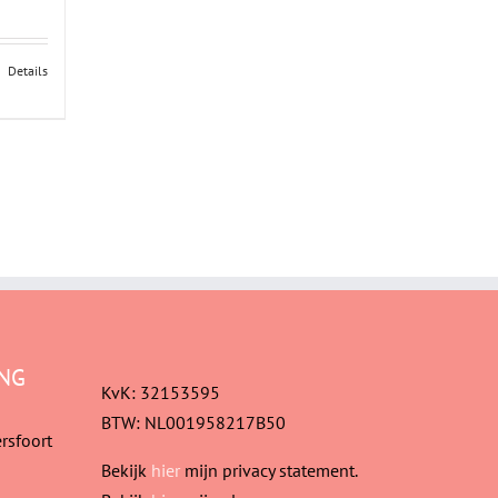
Details
NG
KvK: 32153595
BTW: NL001958217B50
rsfoort
Bekijk
hier
mijn privacy statement.