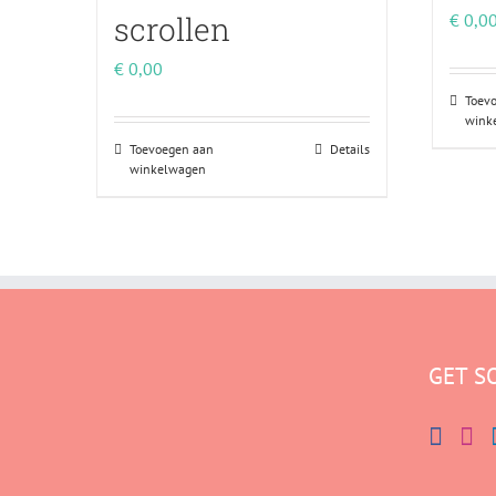
scrollen
€
0,0
€
0,00
Toev
wink
Toevoegen aan
Details
winkelwagen
GET S