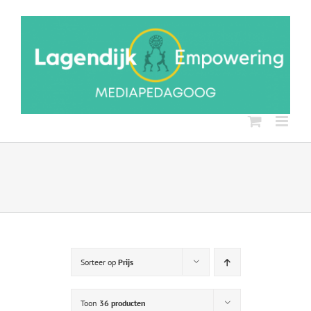
Ga
naar
inhoud
Sorteer op
Prijs
Toon
36 producten