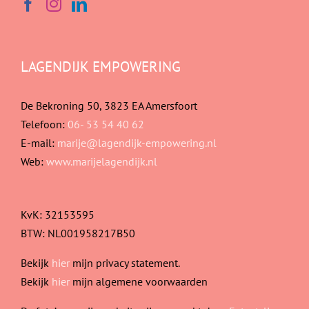
LAGENDIJK EMPOWERING
De Bekroning 50, 3823 EA Amersfoort
Telefoon:
06- 53 54 40 62
E-mail:
marije@lagendijk-empowering.nl
Web:
www.marijelagendijk.nl
KvK: 32153595
BTW: NL001958217B50
Bekijk
hier
mijn privacy statement.
Bekijk
hier
mijn algemene voorwaarden