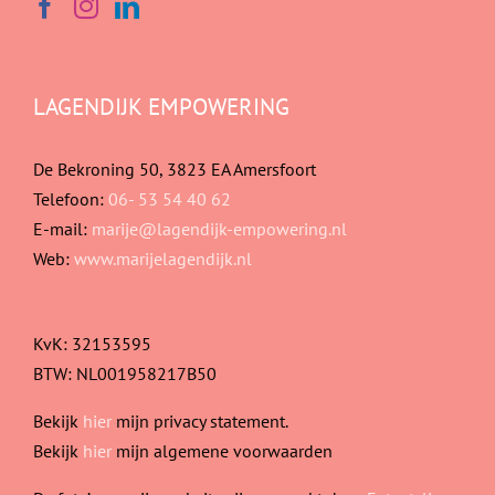
LAGENDIJK EMPOWERING
De Bekroning 50, 3823 EA Amersfoort
Telefoon:
06- 53 54 40 62
E-mail:
marije@lagendijk-empowering.nl
Web:
www.marijelagendijk.nl
KvK: 32153595
BTW: NL001958217B50
Bekijk
hier
mijn privacy statement.
Bekijk
hier
mijn algemene voorwaarden