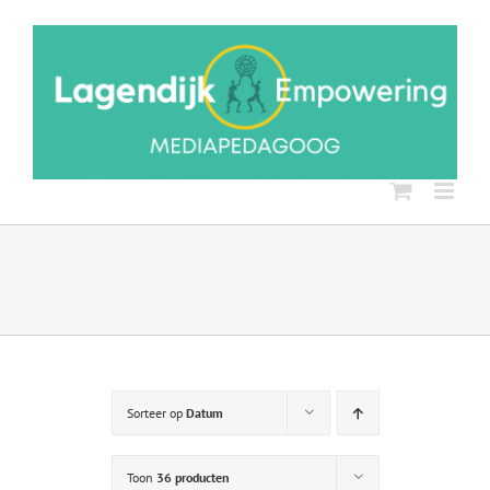
Ga
naar
inhoud
Sorteer op
Datum
Toon
36 producten