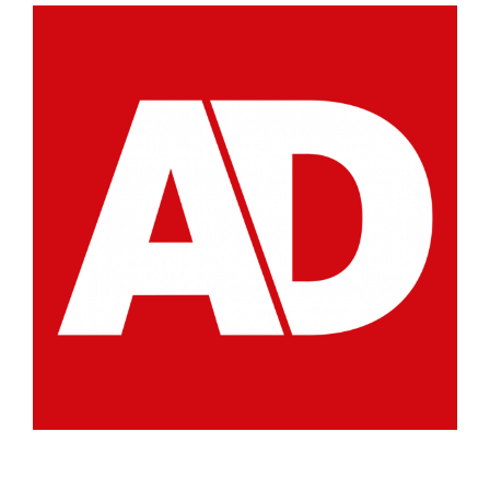
View
Larger
Image