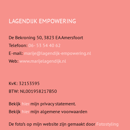
LAGENDIJK EMPOWERING
De Bekroning 50, 3823 EA Amersfoort
Telefoon:
06- 53 54 40 62
E-mail:
marije@lagendijk-empowering.nl
Web:
www.marijelagendijk.nl
KvK: 32153595
BTW: NL001958217B50
Bekijk
hier
mijn privacy statement.
Bekijk
hier
mijn algemene voorwaarden
De foto’s op mijn website zijn gemaakt door
Fotostyling