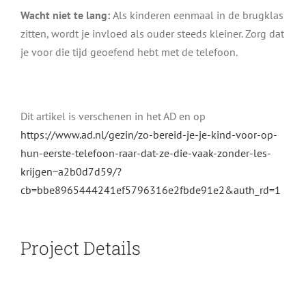
Wacht niet te lang:
Als kinderen eenmaal in de brugklas
zitten, wordt je invloed als ouder steeds kleiner. Zorg dat
je voor die tijd geoefend hebt met de telefoon.
Dit artikel is verschenen in het AD en op
https://www.ad.nl/gezin/zo-bereid-je-je-kind-voor-op-
hun-eerste-telefoon-raar-dat-ze-die-vaak-zonder-les-
krijgen~a2b0d7d59/?
cb=bbe8965444241ef5796316e2fbde91e2&auth_rd=1
Project Details