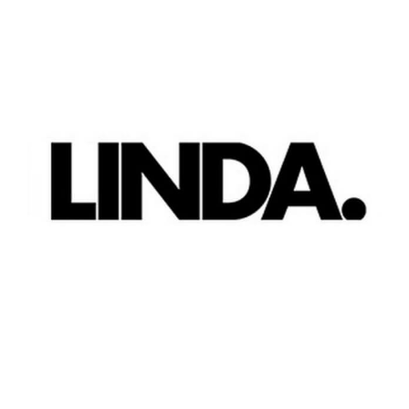
View
Larger
Image