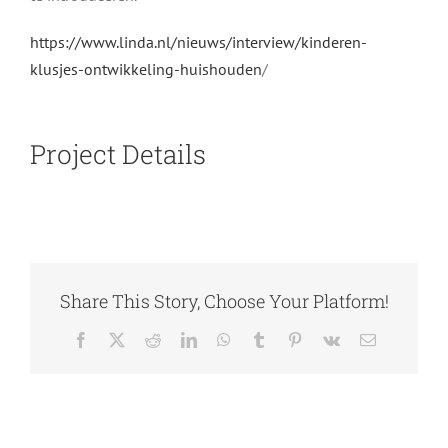
https://www.linda.nl/nieuws/interview/kinderen-
klusjes-ontwikkeling-huishouden
/
Project Details
Share This Story, Choose Your Platform!
Facebook
X
Reddit
LinkedIn
WhatsApp
Tumblr
Pinterest
Vk
E-
mail