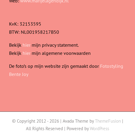
Web:
www.marijelagendijk.nl
KvK: 32153595
BTW: NL001958217B50
Bekijk
hier
mijn privacy statement.
Bekijk
hier
mijn algemene voorwaarden
De foto’s op mijn website zijn gemaakt door
Fotostyling
Bente Joy
© Copyright 2012 -
2026 | Avada Theme by
ThemeFusion
|
All Rights Reserved | Powered by
WordPress