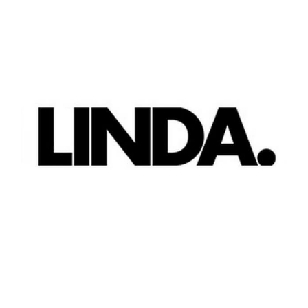
View
Larger
Image