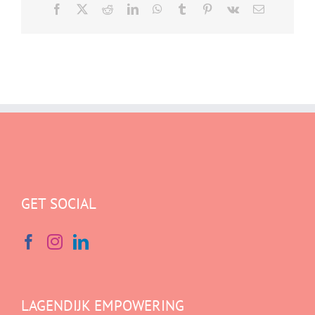
Facebook
X
Reddit
LinkedIn
WhatsApp
Tumblr
Pinterest
Vk
E-
mail
GET SOCIAL
LAGENDIJK EMPOWERING