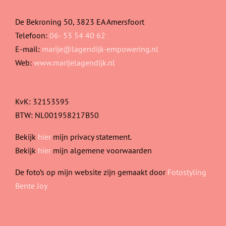
De Bekroning 50, 3823 EA Amersfoort
Telefoon:
06- 53 54 40 62
E-mail:
marije@lagendijk-empowering.nl
Web:
www.marijelagendijk.nl
KvK: 32153595
BTW: NL001958217B50
Bekijk
hier
mijn privacy statement.
Bekijk
hier
mijn algemene voorwaarden
De foto’s op mijn website zijn gemaakt door
Fotostyling
Bente Joy