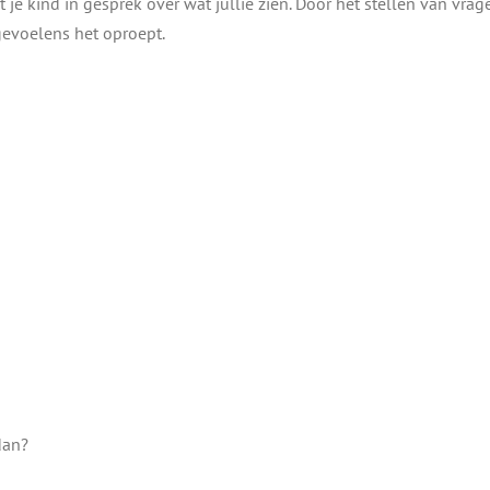
je kind in gesprek over wat jullie zien. Door het stellen van vrage
e gevoelens het oproept.
 dan?