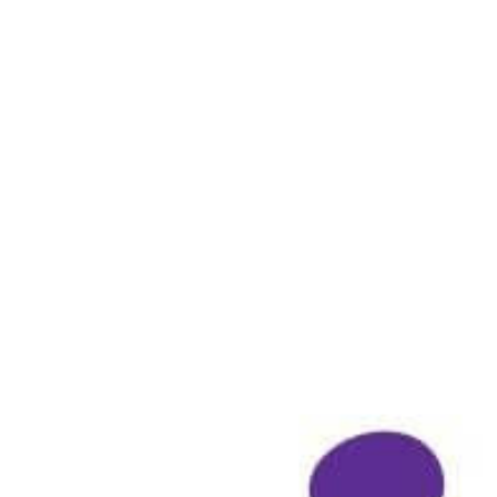
View
Larger
Image