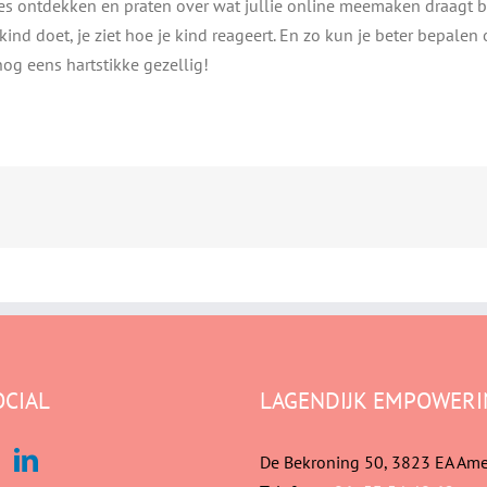
es ontdekken en praten over wat jullie online meemaken draagt b
 kind doet, je ziet hoe je kind reageert. En zo kun je beter bepalen o
nog eens hartstikke gezellig!
OCIAL
LAGENDIJK EMPOWERI
De Bekroning 50, 3823 EA Ame