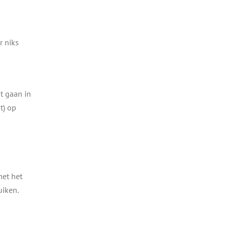
r niks
t gaan in
t) op
met het
uiken.