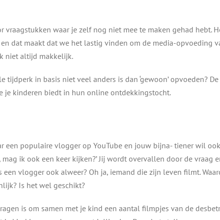
oor vraagstukken waar je zelf nog niet mee te maken gehad hebt. H
d en dat maakt dat we het lastig vinden om de media-opvoeding 
k niet altijd makkelijk.
ale tijdperk in basis niet veel anders is dan ‘gewoon’ opvoeden? De
je je kinderen biedt in hun online ontdekkingstocht.
ar een populaire vlogger op YouTube en jouw bijna- tiener wil oo
), mag ik ook een keer kijken?’ Jij wordt overvallen door de vraag 
s een vlogger ook alweer? Oh ja, iemand die zijn leven filmt. Waa
lijk? Is het wel geschikt?
ragen is om samen met je kind een aantal filmpjes van de desbet