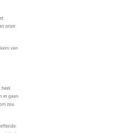
et
van onze
 kern van
k heel
en er gaan
rom zou
reffende