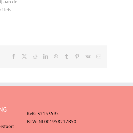
ij aan de
f iets
Facebook
X
Reddit
LinkedIn
WhatsApp
Tumblr
Pinterest
Vk
E-
mail
NG
KvK: 32153595
BTW: NL001958217B50
rsfoort