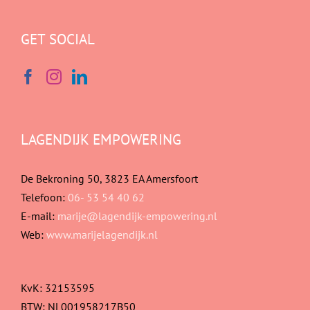
GET SOCIAL
LAGENDIJK EMPOWERING
De Bekroning 50, 3823 EA Amersfoort
Telefoon:
06- 53 54 40 62
E-mail:
marije@lagendijk-empowering.nl
Web:
www.marijelagendijk.nl
KvK: 32153595
BTW: NL001958217B50